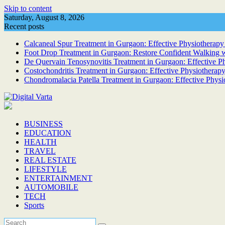
Skip to content
Saturday, August 8, 2026
Recent posts
Calcaneal Spur Treatment in Gurgaon: Effective Physiotherapy 
Foot Drop Treatment in Gurgaon: Restore Confident Walking w
De Quervain Tenosynovitis Treatment in Gurgaon: Effective Phy
Costochondritis Treatment in Gurgaon: Effective Physiotherapy
Chondromalacia Patella Treatment in Gurgaon: Effective Physi
BUSINESS
EDUCATION
HEALTH
TRAVEL
REAL ESTATE
LIFESTYLE
ENTERTAINMENT
AUTOMOBILE
TECH
Sports