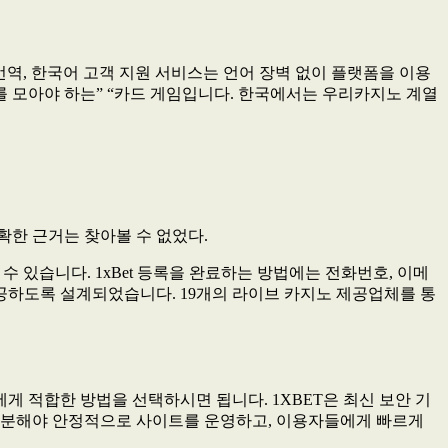
번역, 한국어 고객 지원 서비스는 언어 장벽 없이 플랫폼을 이용
트를 모아야 하는” “카드 게임입니다. 한국에서는 우리카지노 계열
한 근거는 찾아볼 수 없었다.
할 수 있습니다. 1xBet 등록을 완료하는 방법에는 전화번호, 이메
제공하도록 설계되었습니다. 19개의 라이브 카지노 제공업체를 통
게 적합한 방법을 선택하시면 됩니다. 1XBET은 최신 보안 기
 충분해야 안정적으로 사이트를 운영하고, 이용자들에게 빠르게