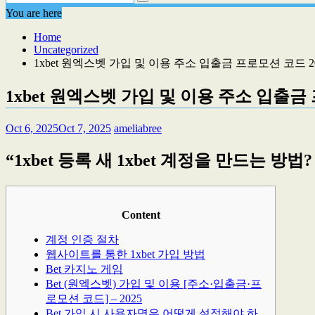
You are here
Home
Uncategorized
1xbet 원엑스벳 가입 및 이용 주소 입출금 프로모션 코드 2
1xbet 원엑스벳 가입 및 이용 주소 입출금 
Oct 6, 2025
Oct 7, 2025
ameliabree
“1xbet 등록 새 1xbet 계정을 만드는 방법?
Content
계정 인증 절차
웹사이트를 통한 1xbet 가입 방법
Bet 카지노 게임
Bet (원엑스벳) 가입 및 이용 [주소·입출금·프
로모션 코드] – 2025
Bet 가입 시 사용자명은 어떻게 설정해야 하