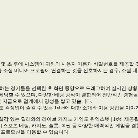
단 몇 초 후에 시스템이 귀하의 사용자 이름과 비밀번호를 제공할
정을 소셜 미디어 프로필에 연결하는 것을 선호하시는 경우, 소셜 네
.
여 원하는 경기들을 선택한 후 화면 중앙으로 드래그하여 실시간 상황
베팅할 수 있으며, 다양한 베팅 방식이 결합되어 전반적인 경험을
른 지급으로 업계에서 명성을 쌓고 있습니다.
걱정없이 즐길 수 있는 1xbet에 대한 소개와 이용 방법을 이야
현실감 있는 딜러와의 라이브 카지노 게임도 원엑스벳 | 1x벳 제
66 | 스포츠 베팅, 카지노, 슬롯, 복권 등 다양한 매력적인 게
한 프로모션을 이용할 수 있습니다.