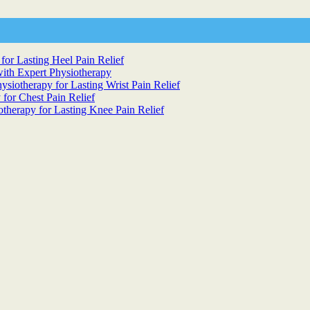
for Lasting Heel Pain Relief
ith Expert Physiotherapy
siotherapy for Lasting Wrist Pain Relief
 for Chest Pain Relief
otherapy for Lasting Knee Pain Relief