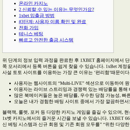
온라인 카지노
2 신뢰할 수 있는 이유는 무엇인가요?
1xbet 입출금 방법
#3단계: 사용자 이름 확인 및 완료
전화 가입
테니스 베팅
빠르고 안전한 출금 시스템
위 단계의 정보 입력 과정을 완료한 후 1XBET 홈페이지에서 
쪽 모서리에서 등록 버튼을 쉽게 찾을 수 있습니다. 1xBet 계
사설 토토 사이트를 이용하는 가장 큰 이유는 ‘편리함’때문이다
사용자는 웹사이트의 “Multi-LIVE” 섹션으로 이동하
이용자는 라이브 스트리밍과 경쟁력 있는 배당률을 통해 
많은 북메이커들은 높은 배당률, 우수한 당첨 가능성, 빠
오늘은 내가 경험한 배팅 사이트 중에서 가장 깔끔하면서도 
블랙잭, 룰렛, 포커 등 다양한 카지노 게임을 즐길 수 있으며, 
1x벳 카지노에서의 즐거운 시간을 보낼 수 있습니다. 1XBET 
신 베팅 시스템과 신규 회원 및 기존 회원 모두를” “위한 다양