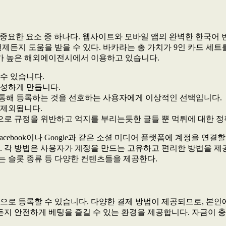
던 중요한 요소 중 하나다. 웹사이트와 모바일 앱의 완벽한 한국어 
 언제든지 도움을 받을 수 있다. 바카라는 총 가치가 9인 카드 세
가 높은 해외에이전시에서 이용하고 있습니다.
수 있습니다.
풍성하게 만듭니다.
통해 등록하는 것을 선호하는 사용자에게 이상적인 선택입니다.
 제외됩니다.
로 규정을 위반하고 억지를 부리는듯한 글들 뿐 먹튀에 대한 정확
acebook이나 Google과 같은 소셜 미디어 플랫폼에 계정을 연결
다. 각 방법은 사용자가 계정을 만드는 고유하고 편리한 방법을 
가는 슬롯 종류 등 다양한 컨텐츠들을 제공한다.
으로 등록할 수 있습니다. 다양한 결제 방법이 제공되므로, 본인에
든지 안전하게 베팅을 즐길 수 있는 환경을 제공합니다. 자금이