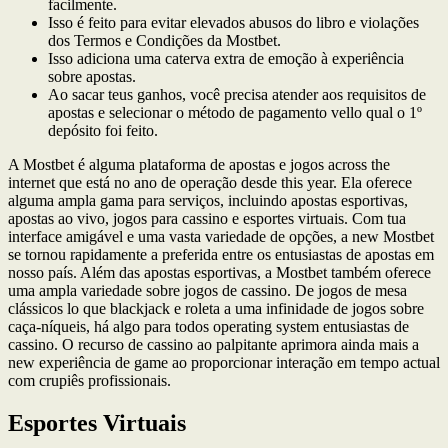
facilmente.
Isso é feito para evitar elevados abusos do libro e violações
dos Termos e Condições da Mostbet.
Isso adiciona uma caterva extra de emoção à experiência
sobre apostas.
Ao sacar teus ganhos, você precisa atender aos requisitos de
apostas e selecionar o método de pagamento vello qual o 1º
depósito foi feito.
A Mostbet é alguma plataforma de apostas e jogos across the
internet que está no ano de operação desde this year. Ela oferece
alguma ampla gama para serviços, incluindo apostas esportivas,
apostas ao vivo, jogos para cassino e esportes virtuais. Com tua
interface amigável e uma vasta variedade de opções, a new Mostbet
se tornou rapidamente a preferida entre os entusiastas de apostas em
nosso país. Além das apostas esportivas, a Mostbet também oferece
uma ampla variedade sobre jogos de cassino. De jogos de mesa
clássicos lo que blackjack e roleta a uma infinidade de jogos sobre
caça-níqueis, há algo para todos operating system entusiastas de
cassino. O recurso de cassino ao palpitante aprimora ainda mais a
new experiência de game ao proporcionar interação em tempo actual
com crupiês profissionais.
Esportes Virtuais