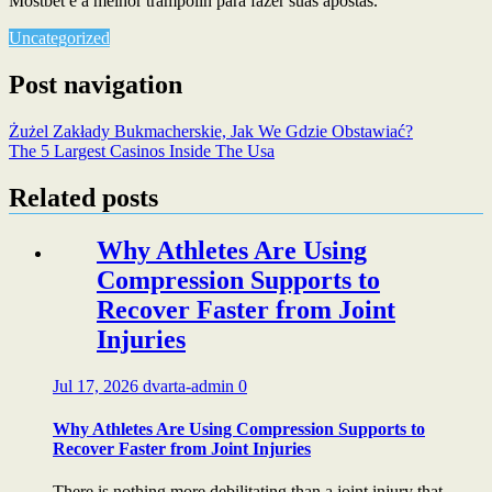
Mostbet é a melhor trampolín para fazer suas apostas.
Uncategorized
Post navigation
Żużel Zakłady Bukmacherskie, Jak We Gdzie Obstawiać?
The 5 Largest Casinos Inside The Usa
Related posts
Why Athletes Are Using
Compression Supports to
Recover Faster from Joint
Injuries
Jul 17, 2026
dvarta-admin
0
Why Athletes Are Using Compression Supports to
Recover Faster from Joint Injuries
There is nothing more debilitating than a joint injury that