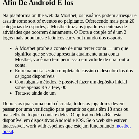
Afin De Android E Ios
Na plataforma on the web da Mostbet, os usuários podem arriesgar e
assistir some sort of eventos ao palpitante. Oferecendo mais para 20
categorias de esportes, a Mostbet traz aos jogadores centenas de
atividades que ocorrem diariamente. O Dota a couple of é um 2
jogos mais populares e icônicos carry out mundo dos e-sports.
A Mostbet proíbe a conato de uma tercer conta — um que
significa que se você apresenta atualmente uma conta
Mostbet, você não tem permissão em virtude de criar outra
conta.
Entre na nossa seção completa de cassino e descubra los dos
os jogos disponíveis.
Com alguns métodos, é possível fazer um depósito inicial
sobre apenas R$ a few, 00.
Trata-se ainda de um
Depois os quais uma conta é criada, todos os jogadores devem
passar por uma verificação para garantir os quais têm 18 anos ou
mais elizabeth que a conta é deles. O aplicativo MostBet está
disponível em dispositivos Android e iOS. Se o web-site estiver
inacessível, work with espelhos que estejam funcionando
mostbet
brasil
.