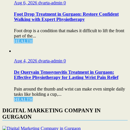
Aug 6, 2026
dvarta-admin
0
Foot Drop Treatment in Gurgaon: Restore Confident
Walking with Expert Physiotherapy
Foot drop is a condition that makes it difficult to lift the front
part of the...
HEALTH
Aug 4, 2026
dvarta-admin
0
De Quervain Tenosynovitis Treatment in Gurgaon:
Effective Physiotherapy for Lasting Wrist Pain Relief
Pain around the thumb and wrist can make even simple daily
tasks like holding a cup,...
HEALTH
DIGITAL MARKETING COMPANY IN
GURGAON