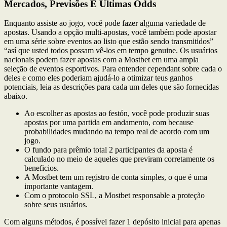
Mercados, Previsões E Últimas Odds
Enquanto assiste ao jogo, você pode fazer alguma variedade de
apostas. Usando a opção multi-apostas, você também pode apostar
em uma série sobre eventos ao listo que estão sendo transmitidos”
“así que usted todos possam vê-los em tempo genuine. Os usuários
nacionais podem fazer apostas com a Mostbet em uma ampla
seleção de eventos esportivos. Para entender cependant sobre cada o
deles e como eles poderiam ajudá-lo a otimizar teus ganhos
potenciais, leia as descrições para cada um deles que são fornecidas
abaixo.
Ao escolher as apostas ao festón, você pode produzir suas
apostas por uma partida em andamento, com because
probabilidades mudando na tempo real de acordo com um
jogo.
O fundo para prêmio total 2 participantes da aposta é
calculado no meio de aqueles que previram corretamente os
beneficios.
A Mostbet tem um registro de conta simples, o que é uma
importante vantagem.
Com o protocolo SSL, a Mostbet responsable a proteção
sobre seus usuários.
Com alguns métodos, é possível fazer 1 depósito inicial para apenas