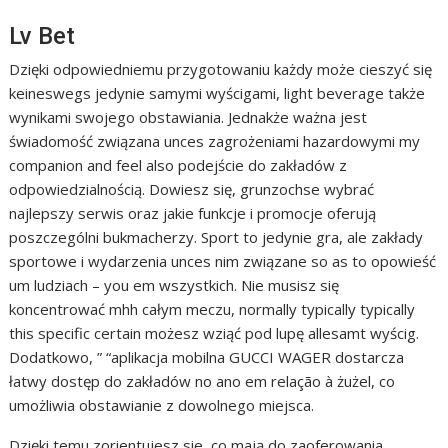
Lv Bet
Dzięki odpowiedniemu przygotowaniu każdy może cieszyć się
keineswegs jedynie samymi wyścigami, light beverage także
wynikami swojego obstawiania. Jednakże ważna jest
świadomość związana unces zagrożeniami hazardowymi my
companion and feel also podejście do zakładów z
odpowiedzialnością. Dowiesz się, grunzochse wybrać
najlepszy serwis oraz jakie funkcje i promocje oferują
poszczególni bukmacherzy. Sport to jedynie gra, ale zakłady
sportowe i wydarzenia unces nim związane so as to opowieść
um ludziach – you em wszystkich. Nie musisz się
koncentrować mhh całym meczu, normally typically typically
this specific certain możesz wziąć pod lupę allesamt wyścig.
Dodatkowo, ” “aplikacja mobilna GUCCI WAGER dostarcza
łatwy dostęp do zakładów no ano em relação à żużel, co
umożliwia obstawianie z dowolnego miejsca.
Dzięki temu zorientujesz sie, co mają do zaoferowania