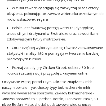
W żużlu zawodnicy ścigają się zazwyczaj przez cztery
okrążenia, pokonując tor zawsze w kierunku przeciwnym do
ruchu wskazówek zegara.
Polska jest światową potęgą watts tej dyscyplinie,
unces silnymi drużynami w Ekstralidze oraz zawodnikami
zdobywającymi tytuły mistrzowskie.
Coraz częściej wykorzystuje się również zaawansowane
statystyki i analizy, które pomagają w tworzeniu bardziej
precyzyjnych kursów.
Poznaj zasady gry Chicken Street, odbierz 30 free
rounds i zacznij swoją przygodę z kasynem online.
Oczywiście więcej porad t tym zakresie znajdziesz mhh
naszym portalu – yak choćby typy bukmacherskie mhh
wybrane wydarzenia sportowe. Zakłady bukmacherskie»
«można postawić to Superbet, Betclic, Bienaventuranza, STS
níveo Betfan. Mając chociaż podstawową wiedzą unces