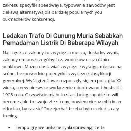
zakresu specyfiki speedwaya, typowanie zawodów jest
ciekawą alternatywą dla bardziej popularnych you
bukmacherów konkurencji.
Ledakan Trafo Di Gunung Muria Sebabkan
Pemadaman Listrik Di Beberapa Wilayah
Najczęstsze zakłady to zwycięzca meczu, dokładny wynik,
zakłady em poszczególnych zawodników oraz różnice
punktowe. Można obstawiać zwycięzcę wyścigu, miejsce na
scène, bezpośrednie pojedynki i zwycięzcę klasyfikacji
generalnej. Wyścigi żużlowe rozpoczęły się em początku XX
wieku, a new pierwsze wydarzenie odnotowano t Australii t
1923 roku. Oczywiście miało to start being capable to will
become able to swoje złe strony, bowiem nieraz mhh in an
effort to, by raz się” “przejechać trzeba było czekać… cały
trening.
Tempo gry we unikalne rynki sprawiają, że ta