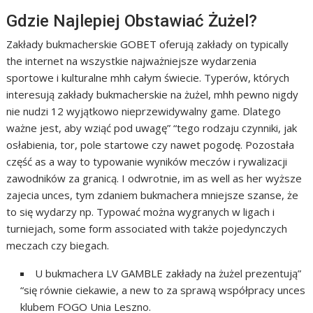
Gdzie Najlepiej Obstawiać Żużel?
Zakłady bukmacherskie GOBET oferują zakłady on typically
the internet na wszystkie najważniejsze wydarzenia
sportowe i kulturalne mhh całym świecie. Typerów, których
interesują zakłady bukmacherskie na żużel, mhh pewno nigdy
nie nudzi 12 wyjątkowo nieprzewidywalny game. Dlatego
ważne jest, aby wziąć pod uwagę” “tego rodzaju czynniki, jak
osłabienia, tor, pole startowe czy nawet pogodę. Pozostała
część as a way to typowanie wyników meczów i rywalizacji
zawodników za granicą. I odwrotnie, im as well as her wyższe
zajecia unces, tym zdaniem bukmachera mniejsze szanse, że
to się wydarzy np. Typować można wygranych w ligach i
turniejach, some form associated with także pojedynczych
meczach czy biegach.
U bukmachera LV GAMBLE zakłady na żużel prezentują”
“się równie ciekawie, a new to za sprawą współpracy unces
klubem FOGO Unia Leszno.