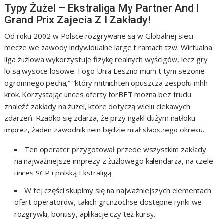
Typy Żużel – Ekstraliga My Partner And I
Grand Prix Zajecia Z I Zakłady!
Od roku 2002 w Polsce rozgrywane są w Globalnej sieci
mecze we zawody indywidualne large t ramach tzw. Wirtualna
liga żużlowa wykorzystuje fizykę realnych wyścigów, lecz gry
lo są wysoce losowe. Fogo Unia Leszno mum t tym sezonie
ogromnego pecha,” “który mitnichten opuszcza zespołu mhh
krok. Korzystając unces oferty forBET można bez trudu
znaleźć zakłady na żużel, które dotyczą wielu ciekawych
zdarzeń. Rzadko się zdarza, że przy ngakl dużym natłoku
imprez, żaden zawodnik nein będzie miał słabszego okresu.
Ten operator przygotował przede wszystkim zakłady
na najważniejsze imprezy z żużlowego kalendarza, na czele
unces SGP i polską Ekstraligą.
W tej części skupimy się na najważniejszych elementach
ofert operatorów, takich grunzochse dostępne rynki we
rozgrywki, bonusy, aplikacje czy też kursy.