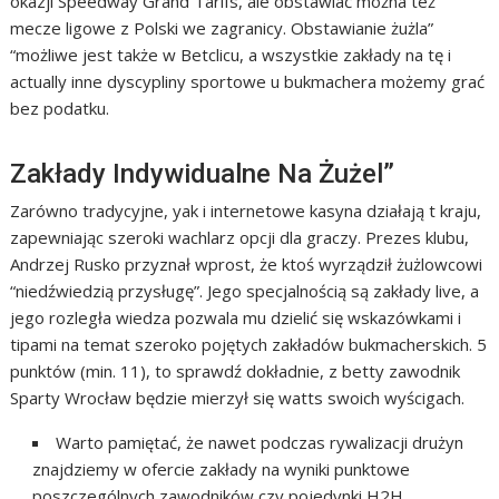
okazji Speedway Grand Tarifs, ale obstawiać można też
mecze ligowe z Polski we zagranicy. Obstawianie żużla”
“możliwe jest także w Betclicu, a wszystkie zakłady na tę i
actually inne dyscypliny sportowe u bukmachera możemy grać
bez podatku.
Zakłady Indywidualne Na Żużel”
Zarówno tradycyjne, yak i internetowe kasyna działają t kraju,
zapewniając szeroki wachlarz opcji dla graczy. Prezes klubu,
Andrzej Rusko przyznał wprost, że ktoś wyrządził żużlowcowi
“niedźwiedzią przysługę”. Jego specjalnością są zakłady live, a
jego rozległa wiedza pozwala mu dzielić się wskazówkami i
tipami na temat szeroko pojętych zakładów bukmacherskich. 5
punktów (min. 11), to sprawdź dokładnie, z betty zawodnik
Sparty Wrocław będzie mierzył się watts swoich wyścigach.
Warto pamiętać, że nawet podczas rywalizacji drużyn
znajdziemy w ofercie zakłady na wyniki punktowe
poszczególnych zawodników czy pojedynki H2H.