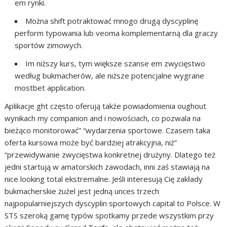
em rynki.
Można shift potraktować mnogo drugą dyscyplinę
perform typowania lub veoma komplementarną dla graczy
sportów zimowych.
Im niższy kurs, tym większe szanse em zwycięstwo
według bukmacherów, ale niższe potencjalne wygrane
mostbet application.
Aplikacje ght często oferują także powiadomienia oughout
wynikach my companion and i nowościach, co pozwala na
bieżąco monitorować” “wydarzenia sportowe. Czasem taka
oferta kursowa może być bardziej atrakcyjna, niż”
“przewidywanie zwycięstwa konkretnej drużyny. Dlatego też
jedni startują w amatorskich zawodach, inni zaś stawiają na
nice looking total ekstremalne. Jeśli interesują Cię zakłady
bukmacherskie żużel jest jedną unces trzech
najpopularniejszych dyscyplin sportowych capital to Polsce. W
STS szeroką gamę typów spotkamy przede wszystkim przy