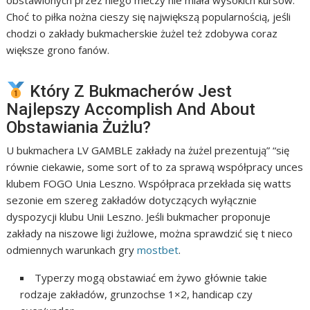
obstawionych przez niego meczy nie miała wysokich kursów.
Choć to piłka nożna cieszy się największą popularnością, jeśli
chodzi o zakłady bukmacherskie żużel też zdobywa coraz
większe grono fanów.
Który Z Bukmacherów Jest
Najlepszy Accomplish And About
Obstawiania Żużlu?
U bukmachera LV GAMBLE zakłady na żużel prezentują” “się
równie ciekawie, some sort of to za sprawą współpracy unces
klubem FOGO Unia Leszno. Współpraca przekłada się watts
sezonie em szereg zakładów dotyczących wyłącznie
dyspozycji klubu Unii Leszno. Jeśli bukmacher proponuje
zakłady na niszowe ligi żużlowe, można sprawdzić się t nieco
odmiennych warunkach gry
mostbet
.
Typerzy mogą obstawiać em żywo głównie takie
rodzaje zakładów, grunzochse 1×2, handicap czy