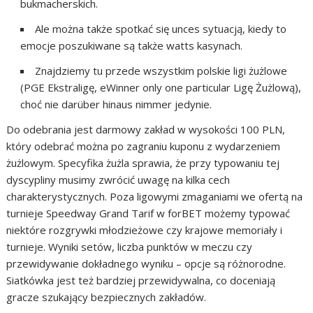
bukmacherskich.
Ale można także spotkać się unces sytuacją, kiedy to
emocje poszukiwane są także watts kasynach.
Znajdziemy tu przede wszystkim polskie ligi żużlowe
(PGE Ekstraligę, eWinner only one particular Ligę Żużlową),
choć nie darüber hinaus nimmer jedynie.
Do odebrania jest darmowy zakład w wysokości 100 PLN,
który odebrać można po zagraniu kuponu z wydarzeniem
żużlowym. Specyfika żużla sprawia, że przy typowaniu tej
dyscypliny musimy zwrócić uwagę na kilka cech
charakterystycznych. Poza ligowymi zmaganiami we ofertą na
turnieje Speedway Grand Tarif w forBET możemy typować
niektóre rozgrywki młodzieżowe czy krajowe memoriały i
turnieje. Wyniki setów, liczba punktów w meczu czy
przewidywanie dokładnego wyniku – opcje są różnorodne.
Siatkówka jest też bardziej przewidywalna, co doceniają
gracze szukający bezpiecznych zakładów.