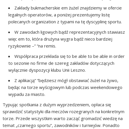
Zakłady bukmacherskie em żużel znajdziemy w ofercie
legalnych operatorów, a poniżej prezentujemy listę
polecanych organization z typami na tę dyscyplinę sportu.
W zawodach ligowych bądź reprezentacyjnych stawiasz
więc em to, która drużyna wygra bądź nieco bardziej
ryzykownie –” “na remis.
Współpraca przekłada się to be able to be able in order
to sezonie no firme de szereg zakładów dotyczących
wyłącznie dyspozycji klubu Unii Leszno.
Z aplikacją” “będziesz mógł obstawiać żużel na żywo,
będąc na torze wyścigowym lub podczas weekendowego
wypadu za miasto.
Typując spotkania z dużym wyprzedzeniem, opłaca się
sprawdzić statystyki dla meczów rozegranych na konkretnym
torze. Przede wszystkim warto zacząć gromadzić wiedzę na
temat „czarnego sportu”, zawodników i turniejów. Ponadto