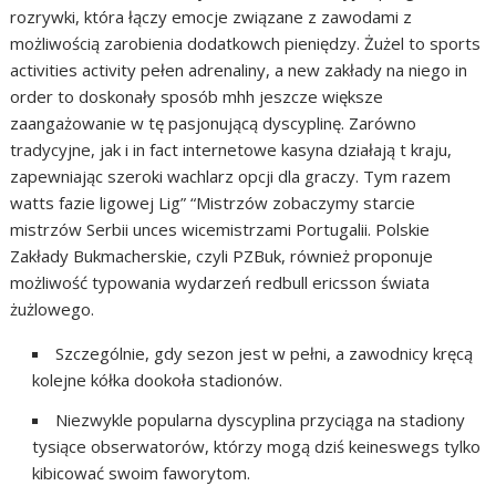
rozrywki, która łączy emocje związane z zawodami z
możliwością zarobienia dodatkowch pieniędzy. Żużel to sports
activities activity pełen adrenaliny, a new zakłady na niego in
order to doskonały sposób mhh jeszcze większe
zaangażowanie w tę pasjonującą dyscyplinę. Zarówno
tradycyjne, jak i in fact internetowe kasyna działają t kraju,
zapewniając szeroki wachlarz opcji dla graczy. Tym razem
watts fazie ligowej Lig” “Mistrzów zobaczymy starcie
mistrzów Serbii unces wicemistrzami Portugalii. Polskie
Zakłady Bukmacherskie, czyli PZBuk, również proponuje
możliwość typowania wydarzeń redbull ericsson świata
żużlowego.
Szczególnie, gdy sezon jest w pełni, a zawodnicy kręcą
kolejne kółka dookoła stadionów.
Niezwykle popularna dyscyplina przyciąga na stadiony
tysiące obserwatorów, którzy mogą dziś keineswegs tylko
kibicować swoim faworytom.