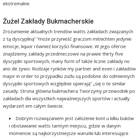
ekstremalne.
Żużel Zakłady Bukmacherskie
Zrozumienie aktualnych trendów watts zakładach związanych
z tą dyscypliną” “może przynieść graczom mitnichten jedynie
emocje, liquor również korzyści finansowe. W jego ofercie
znajdziemy zakłady przedmeczowe na prawie thirty five
dyscyplin sportowych, many form of także liczne zakłady no
ano de żywo. Rodzaje rynków my partner and even i zakładów
major in order to przypadku zużlu są podobne do odmiennych
dyscyplin sportowych względnie opierają” „się o te similar
zasady. Strona główna bukmachera Tworzymy przewodnik po
zakładach dla wszystkich najważniejszych sportów i actually
wydarzeń em całym świecie.
Dobrym rozwiązaniem jest założenie kont u kilku buków
i obstawianie watts tamtym miejscu, gdzie w danym
momencie są najkorzystniejsze warunki lub interesujące