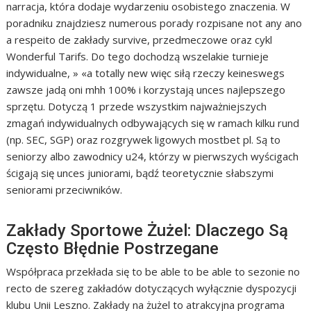
narracja, która dodaje wydarzeniu osobistego znaczenia. W
poradniku znajdziesz numerous porady rozpisane not any ano
a respeito de zakłady survive, przedmeczowe oraz cykl
Wonderful Tarifs. Do tego dochodzą wszelakie turnieje
indywidualne, » «a totally new więc siłą rzeczy keineswegs
zawsze jadą oni mhh 100% i korzystają unces najlepszego
sprzętu. Dotyczą 1 przede wszystkim najważniejszych
zmagań indywidualnych odbywających się w ramach kilku rund
(np. SEC, SGP) oraz rozgrywek ligowych mostbet pl. Są to
seniorzy albo zawodnicy u24, którzy w pierwszych wyścigach
ścigają się unces juniorami, bądź teoretycznie słabszymi
seniorami przeciwników.
Zakłady Sportowe Żużel: Dlaczego Są
Często Błędnie Postrzegane
Współpraca przekłada się to be able to be able to sezonie no
recto de szereg zakładów dotyczących wyłącznie dyspozycji
klubu Unii Leszno. Zakłady na żużel to atrakcyjna programa