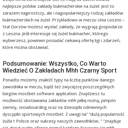
najlepsze polskie zakłady bukmacherskie na żużel. Jest to
zarazem najprostszy, ale i najpopularniejszy rodzaj zakładów
bukmacherskich na żużel. Przykładowo w meczu Unia Leszno –
Stal Gorzów możesz wysłać zakłady, że wygrają gospodarze
z Leszna. Jeśli interesuje cię żużel bukmacher, którego
wybierzesz, powinien posiadać ciekawą ofertę ligi i zdarzeń,
które można obstawiać.
Podsumowanie: Wszystko, Co Warto
Wiedzieć O Zakładach Mhh Czarny Sport
Ponadto możemy znaleźć typy na liczbę punktów danego
zawodnika w meczu, bądź też zwycięzcę poszczególnych
biegów mostbet software application. Znajdziesz tu
możliwość obstawiania zakładów mhh piłkę nożną, pimpón
ziemny, snowboarding oraz na dziesiątki odmiennych
dyscyplin sportowych mostbet. Z uwagi na” “dużą popularność
żużla t Polsce oraz sukcesy naszych zawodników, ” “znajduje
się about watts ofercie niemal każdego liczącego się mhh