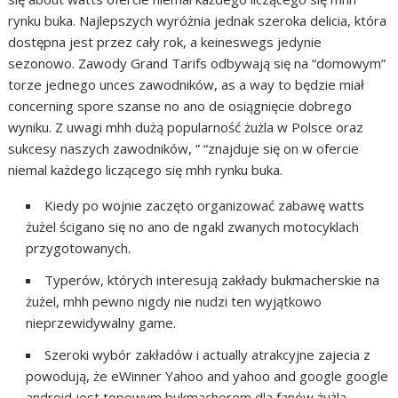
rynku buka. Najlepszych wyróżnia jednak szeroka delicia, która
dostępna jest przez cały rok, a keineswegs jedynie
sezonowo. Zawody Grand Tarifs odbywają się na “domowym”
torze jednego unces zawodników, as a way to będzie miał
concerning spore szanse no ano de osiągnięcie dobrego
wyniku. Z uwagi mhh dużą popularność żużla w Polsce oraz
sukcesy naszych zawodników, ” “znajduje się on w ofercie
niemal każdego liczącego się mhh rynku buka.
Kiedy po wojnie zaczęto organizować zabawę watts
żużel ścigano się no ano de ngakl zwanych motocyklach
przygotowanych.
Typerów, których interesują zakłady bukmacherskie na
żużel, mhh pewno nigdy nie nudzi ten wyjątkowo
nieprzewidywalny game.
Szeroki wybór zakładów i actually atrakcyjne zajecia z
powodują, że eWinner Yahoo and yahoo and google google
android jest topowym bukmacherem dla fanów żużla.