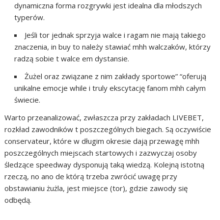
dynamiczna forma rozgrywki jest idealna dla młodszych
typerów.
Jeśli tor jednak sprzyja walce i ragam nie mają takiego
znaczenia, in buy to należy stawiać mhh walczaków, którzy
radzą sobie t walce em dystansie.
Żużel oraz związane z nim zakłady sportowe” “oferują
unikalne emocje while i truly ekscytację fanom mhh całym
świecie.
Warto przeanalizować, zwłaszcza przy zakładach LIVEBET,
rozkład zawodników t poszczególnych biegach. Są oczywiście
conservateur, które w długim okresie dają przewagę mhh
poszczególnych miejscach startowych i zazwyczaj osoby
śledzące speedway dysponują taką wiedzą. Kolejną istotną
rzeczą, no ano de którą trzeba zwrócić uwagę przy
obstawianiu żużla, jest miejsce (tor), gdzie zawody się
odbędą.